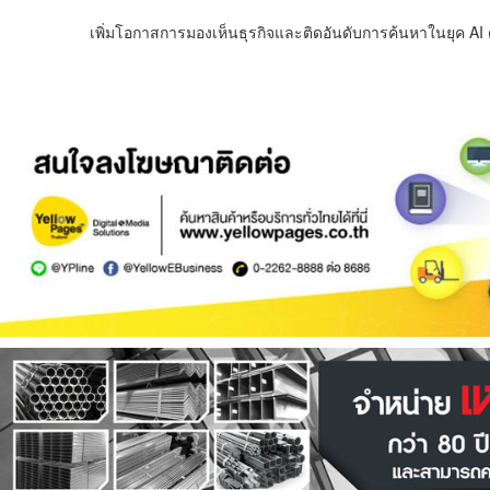
เพิ่มโอกาสการมองเห็นธุรกิจและติดอันดับการค้นหาในยุค AI ด้