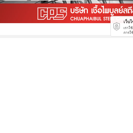
เว็บไซ
เราใช
การใช
แหล่งขายต้นไม้ปลอมราคาถูก
ครีมไส้ขนมปัง (Cream fillings for bread)